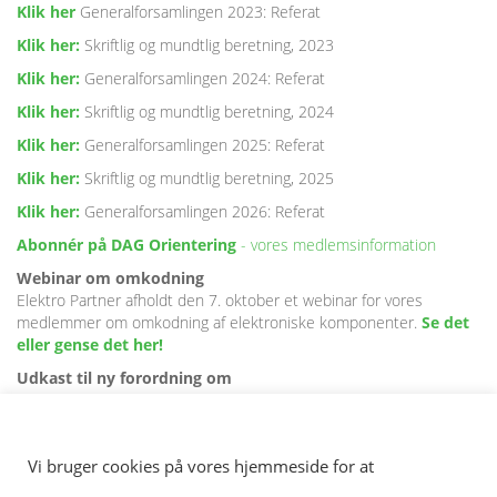
Klik her
Generalforsamlingen 2023: Referat
Klik her:
Skriftlig og mundtlig beretning, 2023
Klik her:
Generalforsamlingen 2024: Referat
Klik her:
Skriftlig og mundtlig beretning, 2024
Klik her:
Generalforsamlingen 2025: Referat
Klik her:
Skriftlig og mundtlig beretning, 2025
Klik her:
Generalforsamlingen 2026: Referat
Abonnér på DAG Orientering
- vores medlemsinformation
Webinar om omkodning
Elektro Partner afholdt den 7. oktober et webinar for vores
medlemmer om omkodning af elektroniske komponenter.
Se det
eller gense det her!
Udkast til ny forordning om
udtjente biler mv.
EU-Kommissionen udsendte i juli 2023 et længe ventet udkast til
nye regler for håndtering af udtjente biler; regler, der skal afløse
Vi bruger cookies på vores hjemmeside for at
det nu 23 år gamle bilskrotningsdirektiv (2000/53). Læs mere om
forslaget
her
og se DAG's
høringssvar
afgivet til Miljøministeriet