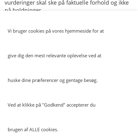
vurderinger skal ske på faktuelle forhold og ikke
på holdninger.
Næste skridt på vejen bliver en tættere kontakt
mellem skadesværksteder og
Vi bruger cookies på vores hjemmeside for at
autoautogenbrugere – i form af fælles ERFA-
grupper eller konkrete møder mellem værksteder
og genbrugere.
give dig den mest relevante oplevelse ved at
huske dine præferencer og gentage besøg.
EGARA
Vores europæiske søsterorganisation
Ved at klikke på "Godkend" accepterer du
Bilordning.dk
På bilordning.dk finder du alle de nødvendige oplysninger
brugen af ALLE cookies.
vedrørende Miljøordning for Biler, der skal motivere
bilejere til at indlevere deres udtjente biler til en