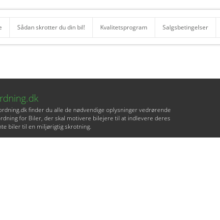
e
Sådan skrotter du din bil!
Kvalitetsprogram
Salgsbetingelser
ordning.dk
lordning.dk finder du alle de nødvendige oplysninger vedrørende
rdning for Biler, der skal motivere bilejere til at indlevere deres
te biler til en miljørigtig skrotning.