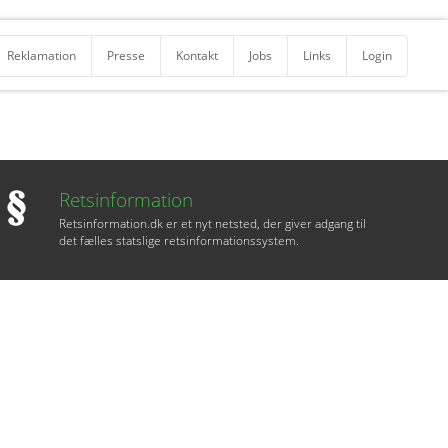
Reklamation
Presse
Kontakt
Jobs
Links
Login
Retsinformation
Retsinformation.dk er et nyt netsted, der giver adgang til
det fælles statslige retsinformationssystem.