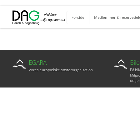
Forside
Medlemmer & reservedel
EGARA
Bil
Vores europæiske søsterorganisation
På bi
Miljøo
udtjen