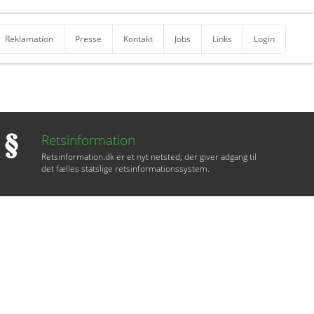
Reklamation
Presse
Kontakt
Jobs
Links
Login
Retsinformation
Retsinformation.dk er et nyt netsted, der giver adgang til
det fælles statslige retsinformationssystem.