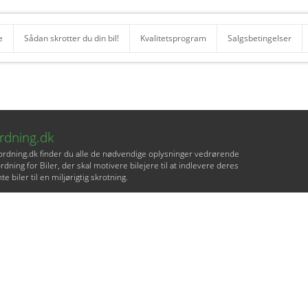
e
Sådan skrotter du din bil!
Kvalitetsprogram
Salgsbetingelser
ordning.dk
lordning.dk finder du alle de nødvendige oplysninger vedrørende
rdning for Biler, der skal motivere bilejere til at indlevere deres
te biler til en miljørigtig skrotning.