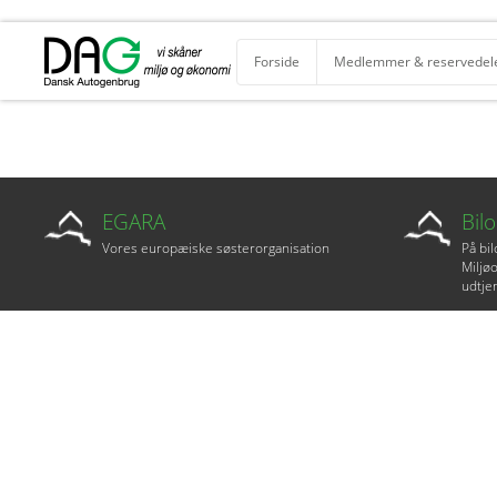
Forside
Medlemmer & reservedel
EGARA
Bil
Vores europæiske søsterorganisation
På bi
Miljøo
udtjen